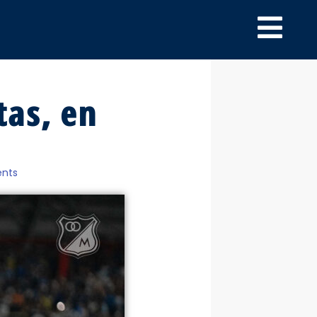
tas, en
nts