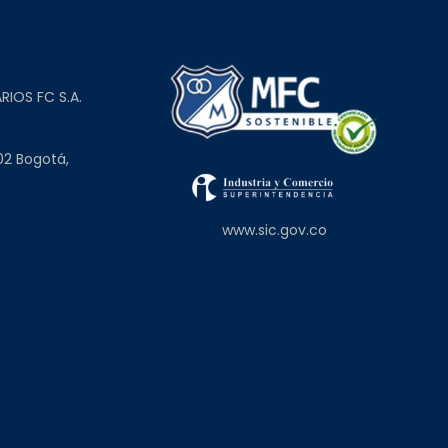
L
RIOS FC S.A.
02 Bogotá,
www.sic.gov.co