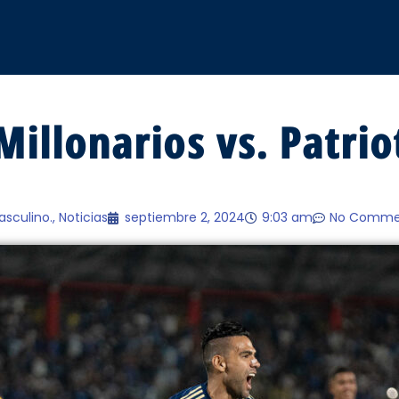
Millonarios vs. Patrio
asculino.
,
Noticias
septiembre 2, 2024
9:03 am
No Comme