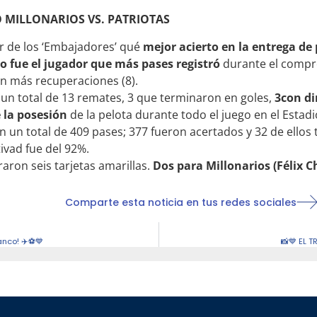
 MILLONARIOS VS. PATRIOTAS
or de los ‘Embajadores’ qué
mejor acierto en la entrega de 
 fue el jugador que más pases registró
durante el compr
on más recuperaciones (8).
zó un total de 13 remates, 3 que terminaron en goles,
3con di
e la posesión
de la pelota durante todo el juego en el Estadi
n un total de 409 pases; 377 fueron acertados y 32 de ellos
tivad fue del 92%.
aron seis tarjetas amarillas.
Dos para Millonarios (Félix C
Comparte esta noticia en tus redes sociales
anco! ✈️⚽️💙
📸💙 EL 