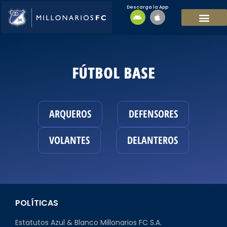
Descarga la App
EQUIPO MASCULI
EQUIPO FEMENINO
MFC SOSTENIBL
FÚTBOL BASE
ARQUEROS
DEFENSORES
VOLANTES
DELANTEROS
POLÍTICAS
Estatutos Azul & Blanco Millonarios FC S.A.