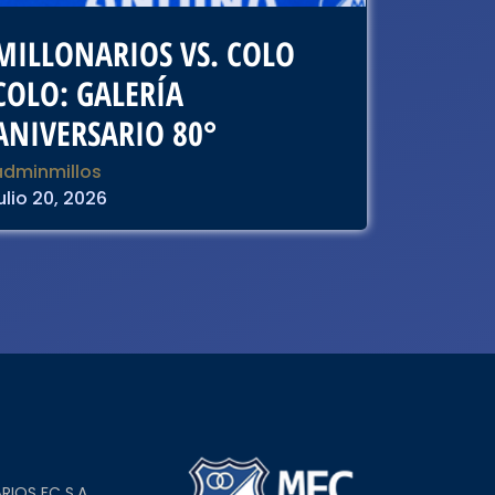
MILLONARIOS VS. COLO
COLO: GALERÍA
ANIVERSARIO 80°
adminmillos
ulio 20, 2026
L
RIOS FC S.A.