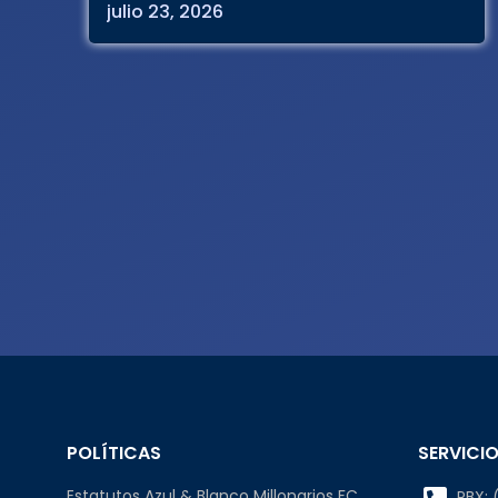
julio 23, 2026
POLÍTICAS
SERVICIO
Estatutos Azul & Blanco Millonarios FC
PBX: (