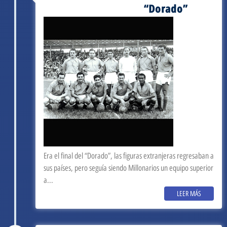
“Dorado”
Era el final del “Dorado”, las figuras extranjeras regresaban a
sus países, pero seguía siendo Millonarios un equipo superior
a...
LEER MÁS