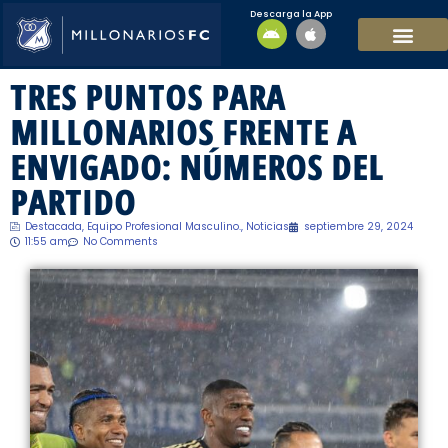
Descarga la App
EQUIPO MASCULI
EQUIPO FEMENINO
MFC SOSTENIBL
TRES PUNTOS PARA
MILLONARIOS FRENTE A
ENVIGADO: NÚMEROS DEL
PARTIDO
Destacada
,
Equipo Profesional Masculino.
,
Noticias
septiembre 29, 2024
11:55 am
No Comments