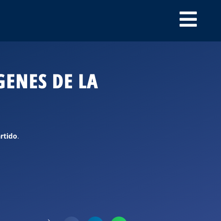
GENES DE LA
artido
.