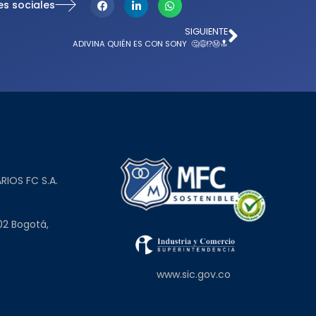
es sociales
SIGUIENTE
ADIVINA QUIÉN ES CON SONY 🤔😅⁉️Ⓜ️🔝
L
RIOS FC S.A.
02 Bogotá,
www.sic.gov.co