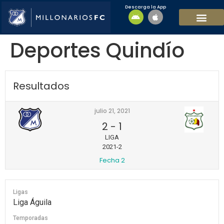
Descarga la App
EQUIPO MASCULI
EQUIPO FEMENINO
MFC SOSTENIBL
Deportes Quindío
Resultados
julio 21, 2021
2
-
1
LIGA
2021-2
Fecha 2
Ligas
Liga Águila
Temporadas