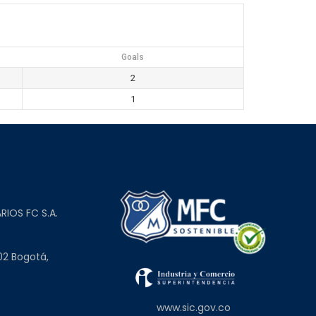
Goals
2
1
L
RIOS FC S.A.
02 Bogotá,
www.sic.gov.co