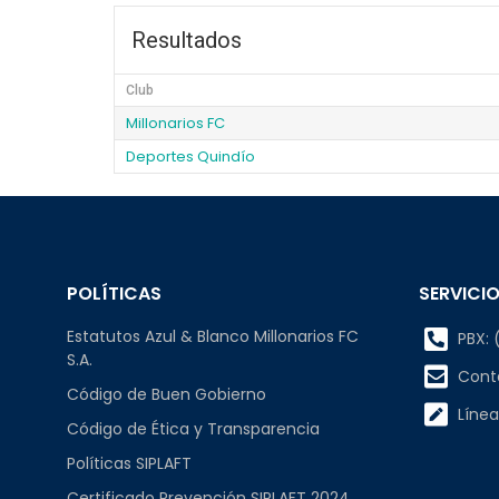
Resultados
Club
Millonarios FC
Deportes Quindío
POLÍTICAS
SERVICIO
Estatutos Azul & Blanco Millonarios FC
PBX: (
S.A.
Cont
Código de Buen Gobierno
Línea
Código de Ética y Transparencia
Políticas SIPLAFT
Certificado Prevención SIPLAFT 2024