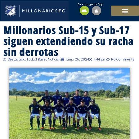
Descarga la App
EQUIPO MASCULI
EQUIPO FEMENINO
MFC SOSTENIBL
Millonarios Sub-15 y Sub-17
siguen extendiendo su racha
sin derrotas
Destacada
,
Fútbol Base.
,
Noticias
junio 25, 2024
4:44 pm
No Comments