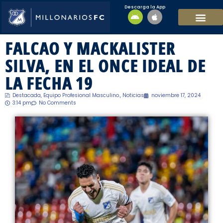
Descarga la App
EQUIPO MASCULI
EQUIPO FEMENINO
MFC SOSTENIBL
FALCAO Y MACKALISTER
SILVA, EN EL ONCE IDEAL DE
LA FECHA 19
Destacada
,
Equipo Profesional Masculino.
,
Noticias
noviembre 17, 2024
3:14 pm
No Comments