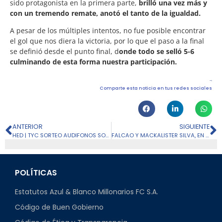
sido protagonista en la primera parte,
brilló una vez más y
con un tremendo remate, anotó el tanto de la igualdad.
A pesar de los múltiples intentos, no fue posible encontrar
el gol que nos diera la victoria, por lo que el paso a la final
se definió desde el punto final, d
onde todo se selló 5-6
culminando de esta forma nuestra participación.
Comparte esta noticia en tus redes sociales
ANTERIOR
SIGUIENTE
HED | TYC SORTEO AUDIFONOS SONY INZONE H5 + 2 ABONOS PARA RENOVADOS
FALCAO Y MACKALISTER SILVA, EN EL ONCE IDEAL DE LA FECHA 19
POLÍTICAS
Estatutos Azul & Blanco Millonarios FC S.A.
Código de Buen Gobierno