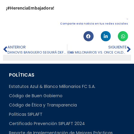
¡#HerenciaEmbajadora!
Comparte esta noticia en tus redes sociales
ANTERIOR
SIGUIENTE
DANOVIS BANGUERO SEGUIRÁ DEFENDIENDO LA CAMISETA ‘EMBAJADORA’
Ⓜ️📸 MILLONARIOS VS. ONCE CALDAS: FECHA 18
POLÍTICAS
Estatutos Azul & Blanco Millonarios FC S.A.
Código de Buen Gobierno
Código de Ética y Transparencia
Políticas SIPLAFT
Certificado Prevención SIPLAFT 2024
Reporte de Implementación de Mejores Prácticas