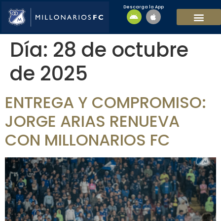
Descarga la App
EQUIPO MASCULI
EQUIPO FEMENINO
MFC SOSTENIBL
Día:
28 de octubre
de 2025
ENTREGA Y COMPROMISO:
JORGE ARIAS RENUEVA
CON MILLONARIOS FC