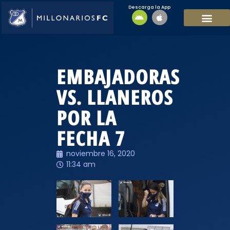
Descarga la App
EQUIPO MASCULI
EQUIPO FEMENINO
MFC SOSTENIBL
EMBAJADORAS
VS. LLANEROS
POR LA
FECHA 7
noviembre 16, 2020
11:34 am