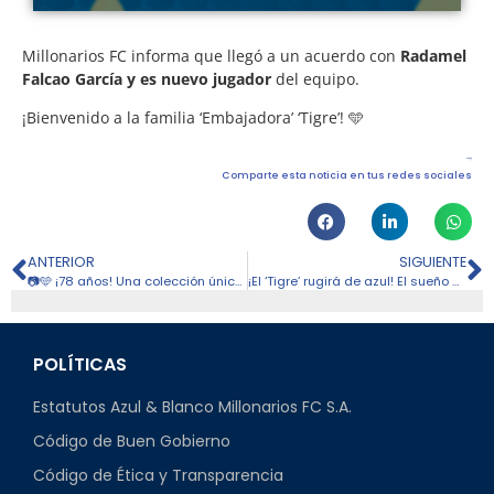
Millonarios FC informa que llegó a un acuerdo con
Radamel
Falcao García y es nuevo jugador
del equipo.
¡Bienvenido a la familia ‘Embajadora’ ‘Tigre’! 🩵
Comparte esta noticia en tus redes sociales
ANTERIOR
SIGUIENTE
📷🩵 ¡78 años! Una colección única de Millonarios para conmemorar un nuevo aniversario
¡El ‘Tigre’ rugirá de azul! El sueño de Falcao, el sueño de todos
POLÍTICAS
Estatutos Azul & Blanco Millonarios FC S.A.
Código de Buen Gobierno
Código de Ética y Transparencia