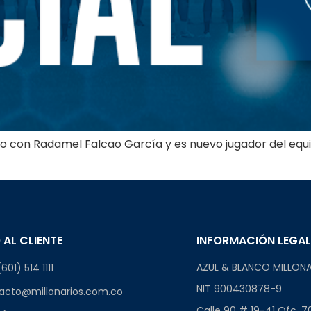
do con Radamel Falcao García y es nuevo jugador del equip
 AL CLIENTE
INFORMACIÓN LEGA
AZUL & BLANCO MILLONA
601) 514 1111
NIT 900430878-9
acto@millonarios.com.co
Calle 90 # 19-41 Ofc. 7