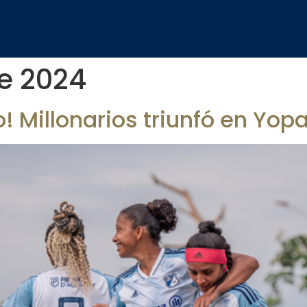
de 2024
o! Millonarios triunfó en Yopa