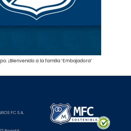
o. ¡Bienvenido a la familia ‘Embajadora’
L
RIOS FC S.A.
02 Bogotá,