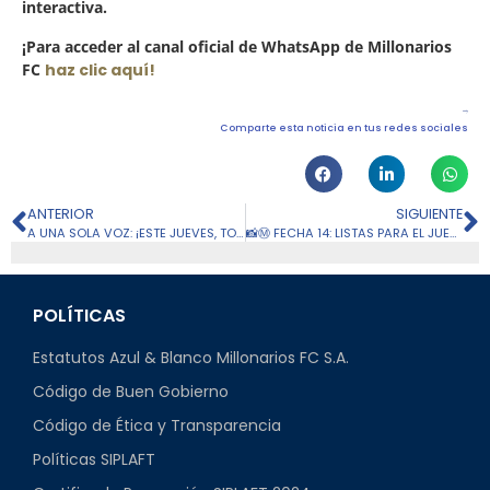
interactiva.
¡Para acceder al canal oficial de WhatsApp de Millonarios
FC
haz clic aquí!
Comparte esta noticia en tus redes sociales
ANTERIOR
SIGUIENTE
A UNA SOLA VOZ: ¡ESTE JUEVES, TODOS POR MILLONARIOS!
📸Ⓜ️ FECHA 14: LISTAS PARA EL JUEGO CONTRA SANTA FE:
POLÍTICAS
Estatutos Azul & Blanco Millonarios FC S.A.
Código de Buen Gobierno
Código de Ética y Transparencia
Políticas SIPLAFT