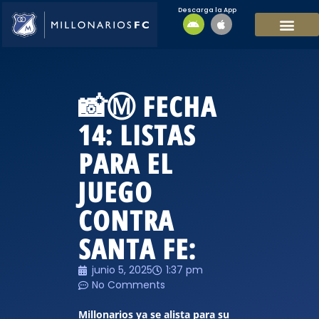
Descarga la App
EQUIPO MASCULI
EQUIPO FEMENINO
MFC SOSTENIBL
📸Ⓜ️ FECHA
14: LISTAS
PARA EL
JUEGO
CONTRA
SANTA FE:
junio 5, 2025
1:37 pm
No Comments
Millonarios ya se alista para su