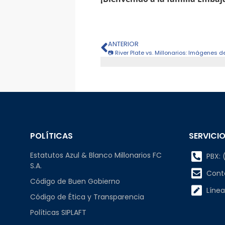
ANTERIOR
📷 River Plate vs. Millonarios: Imágenes 
POLÍTICAS
SERVICIO
Estatutos Azul & Blanco Millonarios FC
PBX: (
S.A.
Cont
Código de Buen Gobierno
Línea
Código de Ética y Transparencia
Políticas SIPLAFT