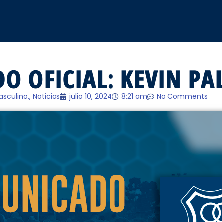
 OFICIAL: KEVIN PA
asculino.
,
Noticias
julio 10, 2024
8:21 am
No Comments