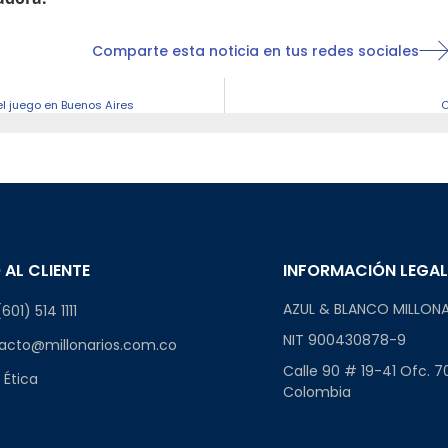
Comparte esta noticia en tus redes sociales
del juego en Buenos Aires
C
 AL CLIENTE
INFORMACIÓN LEGA
AZUL & BLANCO MILLONA
601) 514 1111
NIT 900430878-9
acto@millonarios.com.co
Calle 90 # 19-41 Ofc. 7
 Ética
Colombia