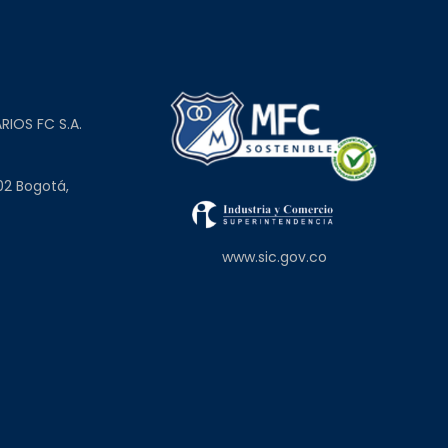
L
RIOS FC S.A.
02 Bogotá,
www.sic.gov.co