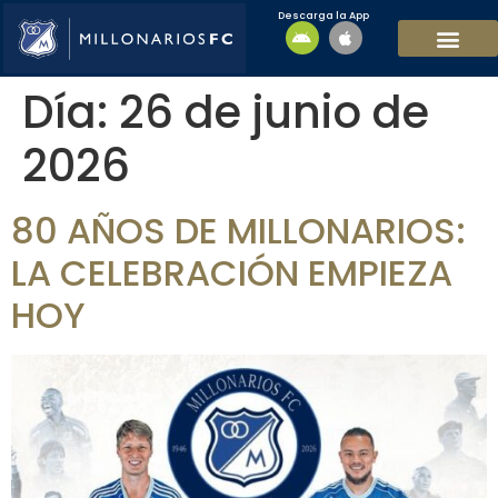
Descarga la App
EQUIPO MASCULI
EQUIPO FEMENINO
MFC SOSTENIBL
Día:
26 de junio de
2026
80 AÑOS DE MILLONARIOS:
LA CELEBRACIÓN EMPIEZA
HOY