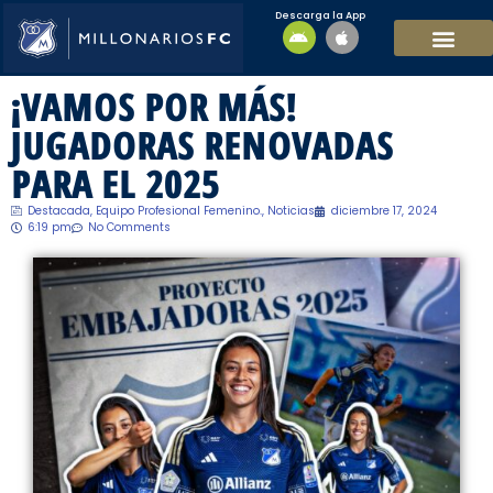
Descarga la App
EQUIPO MASCULI
EQUIPO FEMENINO
MFC SOSTENIBL
¡VAMOS POR MÁS!
JUGADORAS RENOVADAS
PARA EL 2025
Destacada
,
Equipo Profesional Femenino.
,
Noticias
diciembre 17, 2024
6:19 pm
No Comments