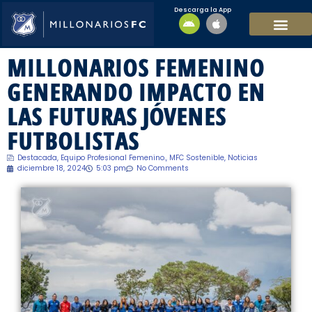
Descarga la App
EQUIPO MASCULI
EQUIPO FEMENINO
MFC SOSTENIBL
MILLONARIOS FEMENINO
GENERANDO IMPACTO EN
LAS FUTURAS JÓVENES
FUTBOLISTAS
Destacada
,
Equipo Profesional Femenino.
,
MFC Sostenible
,
Noticias
diciembre 18, 2024
5:03 pm
No Comments