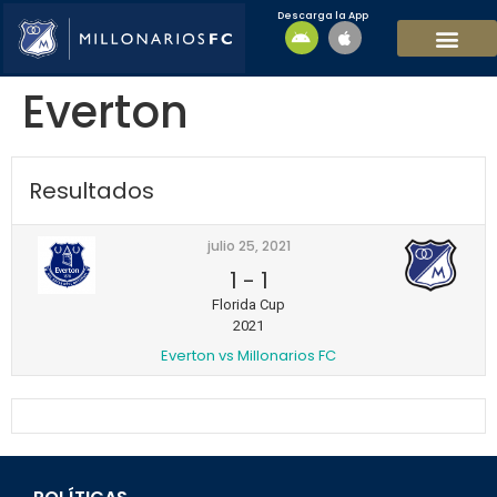
Descarga la App
EQUIPO MASCULI
EQUIPO FEMENINO
MFC SOSTENIBL
Everton
Resultados
julio 25, 2021
1
-
1
Florida Cup
2021
Everton vs Millonarios FC