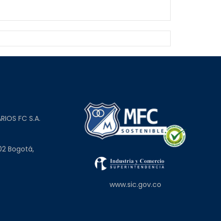
L
RIOS FC S.A.
02 Bogotá,
www.sic.gov.co