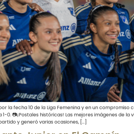
n por la fecha 10 de la Liga Femenina y en un compromis
 1-0. 📷¡Postales históricas! Las mejores imágenes de la v
artido y generó varias ocasiones, […]