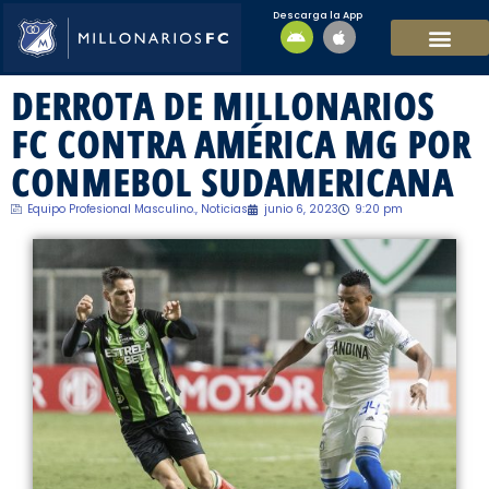
Descarga la App
EQUIPO MASCULI
EQUIPO FEMENINO
MFC SOSTENIBL
DERROTA DE MILLONARIOS
FC CONTRA AMÉRICA MG POR
CONMEBOL SUDAMERICANA
Equipo Profesional Masculino.
,
Noticias
junio 6, 2023
9:20 pm