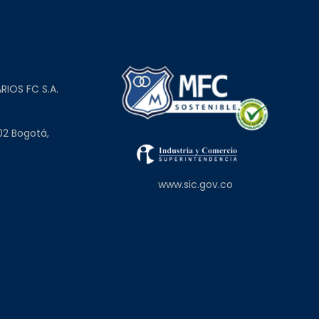
L
RIOS FC S.A.
02 Bogotá,
www.sic.gov.co