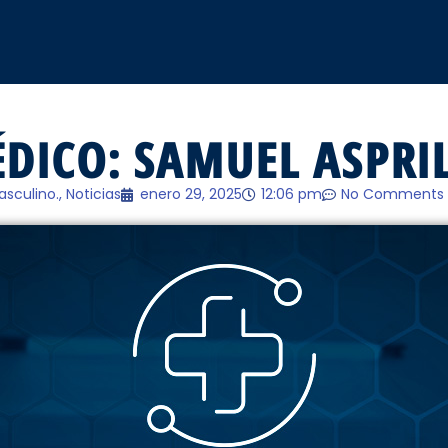
DICO: SAMUEL ASPRI
asculino.
,
Noticias
enero 29, 2025
12:06 pm
No Comments