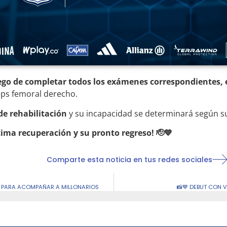
ego de completar todos los exámenes correspondientes, e
eps femoral derecho.
 de rehabilitación
y su incapacidad se determinará según su
ima recuperación y su pronto regreso! 🫡💙
Comparte esta noticia en tus redes sociales
O PARA ACOMPAÑAR A MILLONARIOS
📸💙 DEBUT CON V