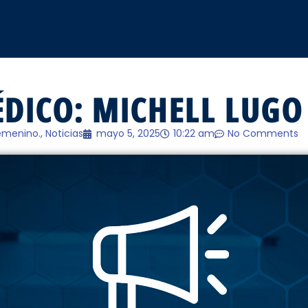
DICO: MICHELL LUGO
Femenino.
,
Noticias
mayo 5, 2025
10:22 am
No Comments