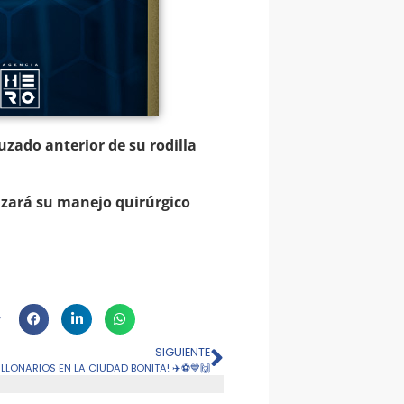
uzado anterior de su rodilla
lizará su manejo quirúrgico
SIGUIENTE
LLONARIOS EN LA CIUDAD BONITA! ✈️⚽️💙🙌