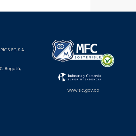
L
RIOS FC S.A.
02 Bogotá,
www.sic.gov.co