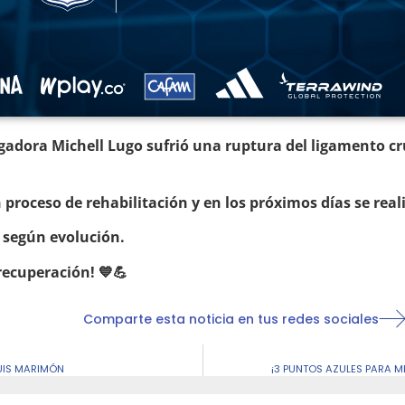
gadora Michell Lugo sufrió una ruptura del ligamento cr
 proceso de rehabilitación y en los próximos días se rea
 según evolución.
recuperación! 💙💪
Comparte esta noticia en tus redes sociales
LUIS MARIMÓN
¡3 PUNTOS AZULES PARA MI