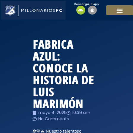
Descarga la App
EQUIPO MASCULI
EQUIPO FEMENINO
MFC SOSTENIBL
FABRICA
AZUL:
CONOCE LA
HISTORIA DE
LUIS
MARIMÓN
mayo 4, 2025
10:39 am
No Comments
⚽️💙🔥 Nuestro talentoso