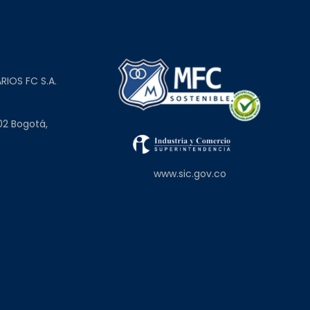
L
RIOS FC S.A.
02 Bogotá,
www.sic.gov.co