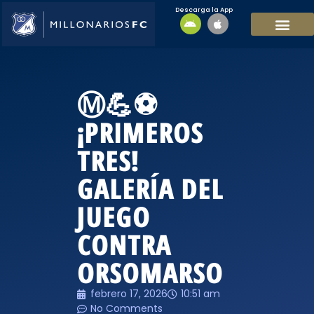
Descarga la App
EQUIPO MASCULI
EQUIPO FEMENINO
MFC SOSTENIBL
Ⓜ️💪⚽
¡PRIMEROS
TRES!
GALERÍA DEL
JUEGO
CONTRA
ORSOMARSO
febrero 17, 2026
10:51 am
No Comments