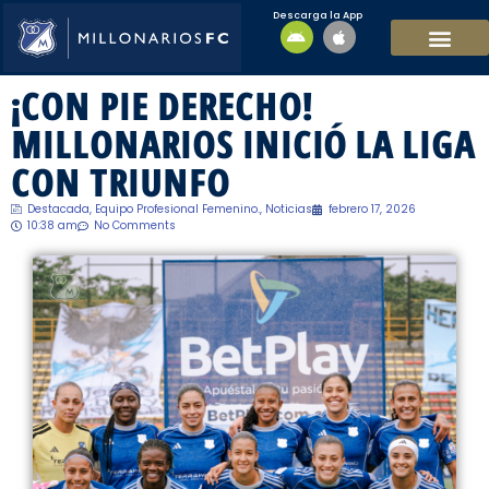
Descarga la App
EQUIPO MASCULI
EQUIPO FEMENINO
MFC SOSTENIBL
¡CON PIE DERECHO!
MILLONARIOS INICIÓ LA LIGA
CON TRIUNFO
Destacada
,
Equipo Profesional Femenino.
,
Noticias
febrero 17, 2026
10:38 am
No Comments