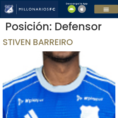
Descarga la App
EQUIPO MASCULI
EQUIPO FEMENINO
MFC SOSTENIBL
Posición:
Defensor
STIVEN BARREIRO