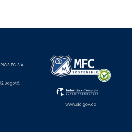
L
RIOS FC S.A.
02 Bogotá,
www.sic.gov.co