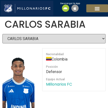
Descarga la App
EQUIPO MASCULI
EQUIPO FEMENINO
MFC SOSTENIBL
CARLOS SARABIA
Nacionalidad
Colombia
Posición
Defensor
Equipo Actual
Millonarios FC