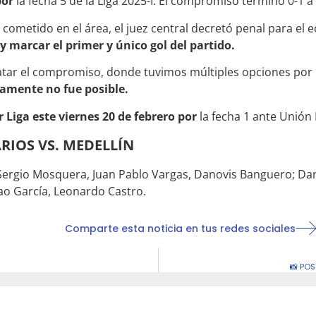
por
la fecha 5 de la Liga 2025-I. El compromiso terminó 0-1 a 
ta cometido en el área, el juez central decretó penal para e
y marcar el primer y único gol del partido.
patar el compromiso, donde tuvimos múltiples opciones po
amente no fue posible.
 Liga este viernes 20 de febrero por
la fecha 1 ante Unión
RIOS VS. MEDELLÍN
Sergio Mosquera, Juan Pablo Vargas, Danovis Banguero; Dani
cao García, Leonardo Castro.
Comparte esta noticia en tus redes sociales
📸 POS