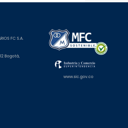
L
RIOS FC S.A.
02 Bogotá,
www.sic.gov.co