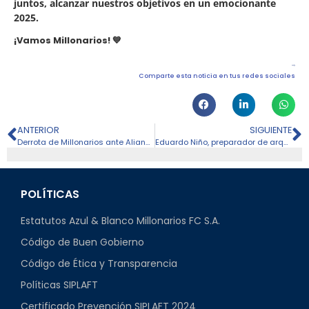
juntos, alcanzar nuestros objetivos en un emocionante
2025.
¡Vamos Millonarios! 💙
Comparte esta noticia en tus redes sociales
ANTERIOR
SIGUIENTE
Derrota de Millonarios ante Alianza FC en Valledupar
Eduardo Niño, preparador de arqueros, llega a Millonarios FC
POLÍTICAS
Estatutos Azul & Blanco Millonarios FC S.A.
Código de Buen Gobierno
Código de Ética y Transparencia
Políticas SIPLAFT
Certificado Prevención SIPLAFT 2024