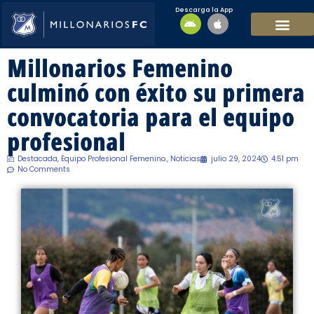
Descarga la App
EQUIPO MASCULI
EQUIPO FEMENINO
MFC SOSTENIBL
Millonarios Femenino
culminó con éxito su primera
convocatoria para el equipo
profesional
Destacada
,
Equipo Profesional Femenino.
,
Noticias
julio 29, 2024
4:51 pm
No Comments