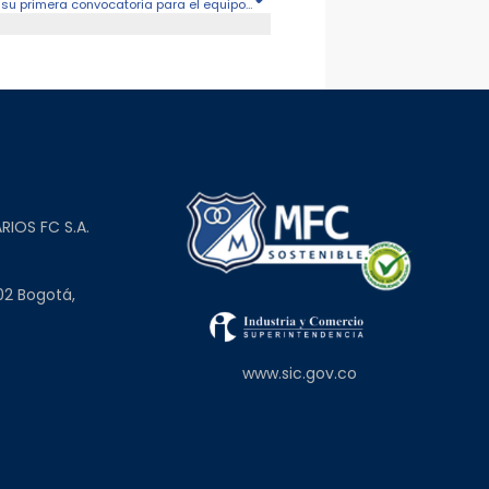
Millonarios Femenino culminó con éxito su primera convocatoria para el equipo profesional
L
RIOS FC S.A.
02 Bogotá,
www.sic.gov.co