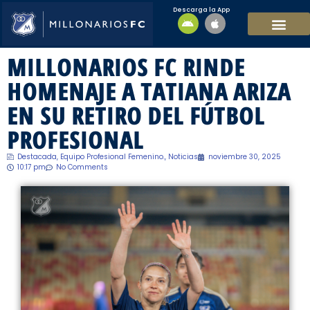
Descarga la App
EQUIPO MASCULI
EQUIPO FEMENINO
MFC SOSTENIBL
MILLONARIOS FC RINDE
HOMENAJE A TATIANA ARIZA
EN SU RETIRO DEL FÚTBOL
PROFESIONAL
Destacada
,
Equipo Profesional Femenino.
,
Noticias
noviembre 30, 2025
10:17 pm
No Comments