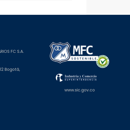
L
RIOS FC S.A.
02 Bogotá,
www.sic.gov.co