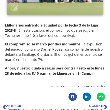
Millonarios enfrentó a Equidad por la fecha 3 de la Liga
2025-II
. En esta ocasión, el compromiso que se jugó en
Techo terminó 1-0 a favor del equipo rival.
El compromiso se marcó por dos momentos
: la expulsión
del jugador contrario Daniel Rodas, así como, la de nuestro
delantero Santiago Giordana. El único gol del encuentro se
marcó en el minuto 79.
Ahora, nuestro duelo a seguir será contra Pasto este lunes
28 de julio a las 8:10 p.m. ante Llaneros en El Campín
.
Comparte esta noticia en tus redes sociales
ANTERIOR
SIGUIENTE
TÉRMINOS Y CONDICIONES EXPERIENCIA EMBAJADORA EN EL ESTADIO “EL CAMPÍN”
MILLONARIOS SUB-2O CAMPEÓN DE LA COPA METROPOLITANA