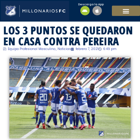
Descarga la App
EQUIPO MASCULI
EQUIPO FEMENINO
MFC SOSTENIBL
LOS 3 PUNTOS SE QUEDARON
EN CASA CONTRA PEREIRA
Equipo Profesional Masculino.
,
Noticias
febrero 7, 2021
6:49 pm