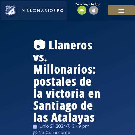
Descarga la App
EQUIPO MASCULI
EQUIPO FEMENINO
MFC SOSTENIBL
📷 Llaneros
vs.
Millonarios:
postales de
la victoria en
Santiago de
las Atalayas
junio 21, 2024
3:49 pm
No Comments