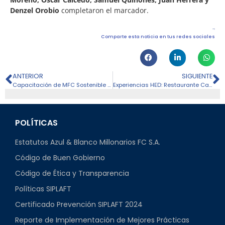
Denzel Orobio
completaron el marcador.
Comparte esta noticia en tus redes sociales
ANTERIOR
SIGUIENTE
Capacitación de MFC Sostenible y Punto Azul a Millonarios Fútbol Base
Experiencias HED: Restaurante Casa San Pedro y visita al entrenamiento
POLÍTICAS
Estatutos Azul & Blanco Millonarios FC S.A.
Código de Buen Gobierno
Código de Ética y Transparencia
Políticas SIPLAFT
Certificado Prevención SIPLAFT 2024
Reporte de Implementación de Mejores Prácticas