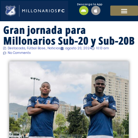
Descarga la App
EQUIPO MASCULI
EQUIPO FEMENINO
MFC SOSTENIBL
Gran jornada para
Millonarios Sub-20 y Sub-20B
Destacada
,
Fútbol Base.
,
Noticias
agosto 20, 2024
10:13 am
No Comments