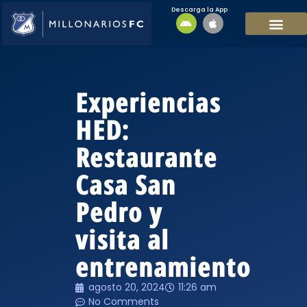
Descarga la App
EQUIPO MASCULI
EQUIPO FEMENINO
MFC SOSTENIBL
Experiencias
HED:
Restaurante
Casa San
Pedro y
visita al
entrenamiento
agosto 20, 2024
11:26 am
No Comments