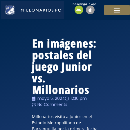
Descarga la App
EQUIPO MASCULI
EQUIPO FEMENINO
MFC SOSTENIBL
En imágenes:
postales del
juego Junior
vs.
Millonarios
mayo 5, 2024
12:16 pm
No Comments
Millonarios visitó a Junior en el
Estadio Metropolitano de
Barranquilla por la primera fecha