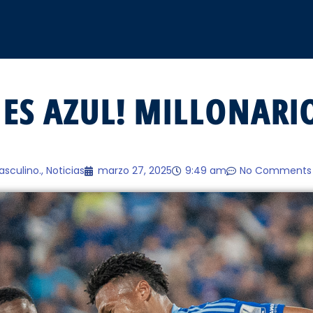
 ES AZUL! MILLONARIO
asculino.
,
Noticias
marzo 27, 2025
9:49 am
No Comments