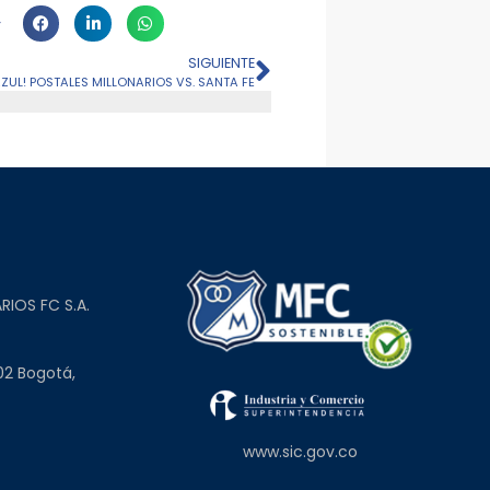
SIGUIENTE
AZUL! POSTALES MILLONARIOS VS. SANTA FE
L
RIOS FC S.A.
02 Bogotá,
www.sic.gov.co