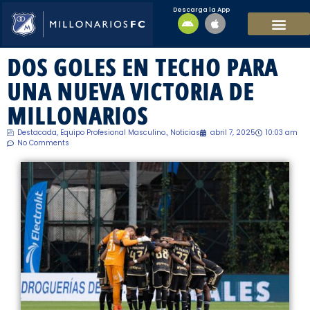
Descarga la App
EQUIPO MASCULI
EQUIPO FEMENINO
MFC SOSTENIBL
DOS GOLES EN TECHO PARA
UNA NUEVA VICTORIA DE
MILLONARIOS
Destacada
,
Equipo Profesional Masculino.
,
Noticias
abril 7, 2025
10:03 am
No Comments