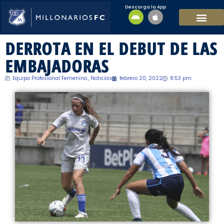
Descarga la App
EQUIPO MASCULI
EQUIPO FEMENINO
MFC SOSTENIBL
DERROTA EN EL DEBUT DE LAS
EMBAJADORAS
Equipo Profesional Femenino.
,
Noticias
febrero 20, 2022
8:53 pm